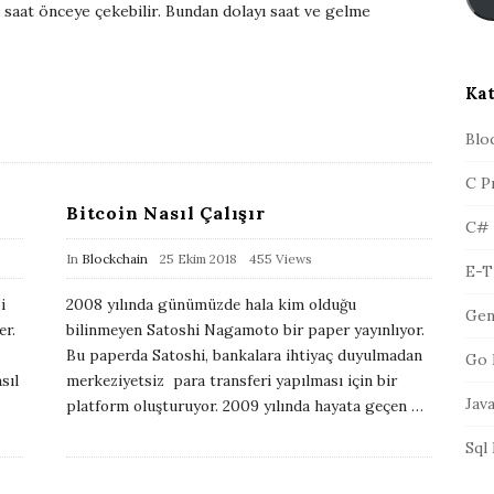
 saat önceye çekebilir. Bundan dolayı saat ve gelme
s
r
t
a
A
Kat
d
r
Blo
e
C P
s
Bitcoin Nasıl Çalışır
i
C#
P
In
Blockchain
25 Ekim 2018
455 Views
E-T
u
i
2008 yılında günümüzde hala kim olduğu
Gen
b
er.
bilinmeyen Satoshi Nagamoto bir paper yayınlıyor.
l
Bu paperda Satoshi, bankalara ihtiyaç duyulmadan
Go 
i
sıl
merkeziyetsiz para transferi yapılması için bir
Jav
platform oluşturuyor. 2009 yılında hayata geçen
…
s
h
Sql
D