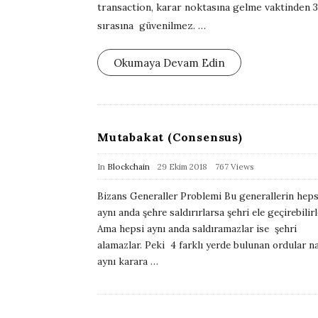
transaction, karar noktasına gelme vaktinden 3
s
sırasına güvenilmez.
…
h
D
Okumaya Devam Edin
a
t
e
Mutabakat (Consensus)
P
In
Blockchain
29 Ekim 2018
767 Views
u
Bizans Generaller Problemi Bu generallerin heps
b
aynı anda şehre saldırırlarsa şehri ele geçirebilirl
l
Ama hepsi aynı anda saldıramazlar ise şehri
i
alamazlar. Peki 4 farklı yerde bulunan ordular na
aynı karara
…
s
h
D