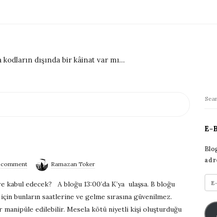
 kodların dışında bir kâinat var mı...
S
S
i
e
t
a
E-
r
e
c
S
Blo
h
adr
i
a comment
Ramazan Toker
f
d
E
o
ire kabul edecek? A bloğu 13:00’da K’ya ulaşsa. B bloğu
e
-
r
 için bunların saatlerine ve gelme sırasına güvenilmez.
p
b
:
 manipüle edilebilir. Mesela kötü niyetli kişi oluşturduğu
o
a