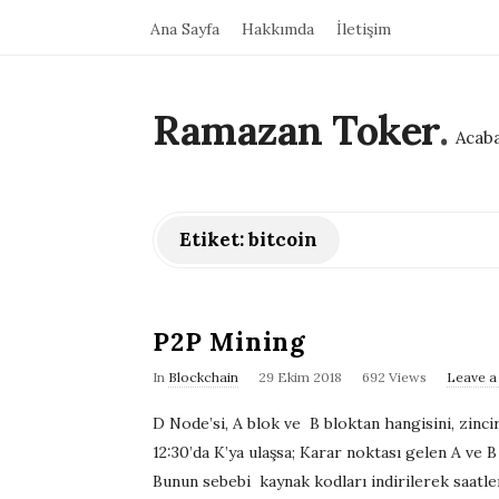
Ana Sayfa
Hakkımda
İletişim
Ramazan Toker
.
Acaba
Etiket:
bitcoin
P2P Mining
P
In
Blockchain
29 Ekim 2018
692 Views
Leave 
u
D Node’si, A blok ve B bloktan hangisini, zinc
b
12:30’da K’ya ulaşsa; Karar noktası gelen A ve B
l
Bunun sebebi kaynak kodları indirilerek saatler
i