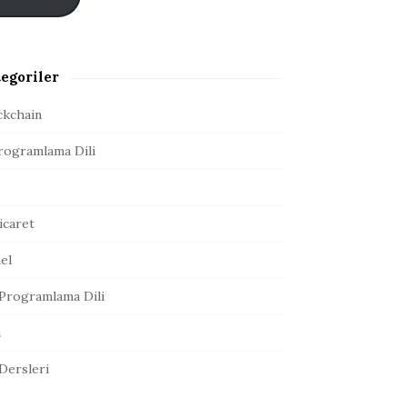
egoriler
ckchain
rogramlama Dili
icaret
el
Programlama Dili
a
 Dersleri