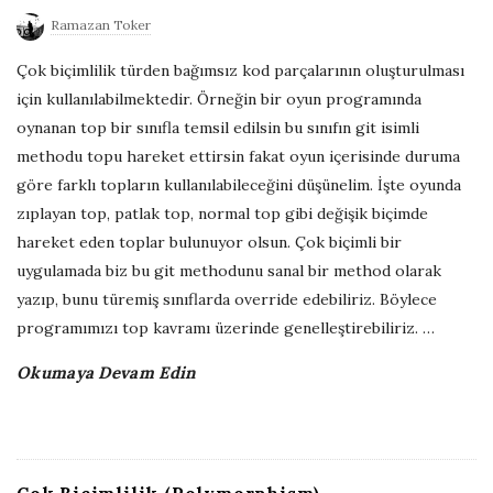
u
Ramazan Toker
b
Çok biçimlilik türden bağımsız kod parçalarının oluşturulması
l
için kullanılabilmektedir. Örneğin bir oyun programında
i
oynanan top bir sınıfla temsil edilsin bu sınıfın git isimli
s
methodu topu hareket ettirsin fakat oyun içerisinde duruma
h
göre farklı topların kullanılabileceğini düşünelim. İşte oyunda
D
zıplayan top, patlak top, normal top gibi değişik biçimde
a
hareket eden toplar bulunuyor olsun. Çok biçimli bir
t
uygulamada biz bu git methodunu sanal bir method olarak
e
yazıp, bunu türemiş sınıflarda override edebiliriz. Böylece
programımızı top kavramı üzerinde genelleştirebiliriz.
…
Okumaya Devam Edin