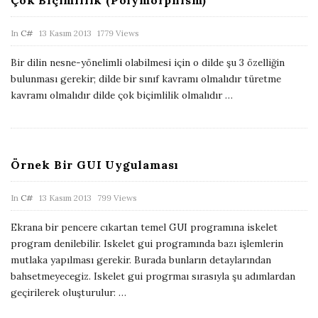
Çok Biçimlilik (Polymorphism)
P
In
C#
13 Kasım 2013
1779 Views
u
Bir dilin nesne-yönelimli olabilmesi için o dilde şu 3 özelliğin
b
bulunması gerekir; dilde bir sınıf kavramı olmalıdır türetme
l
kavramı olmalıdır dilde çok biçimlilik olmalıdır
…
i
s
h
Örnek Bir GUI Uygulaması
D
a
P
In
C#
13 Kasım 2013
799 Views
t
u
e
Ekrana bir pencere cıkartan temel GUI programına iskelet
b
program denilebilir. Iskelet gui programında bazı işlemlerin
l
mutlaka yapılması gerekir. Burada bunların detaylarından
i
bahsetmeyecegiz. Iskelet gui progrmaı sırasıyla şu adımlardan
geçirilerek oluşturulur:
…
s
h