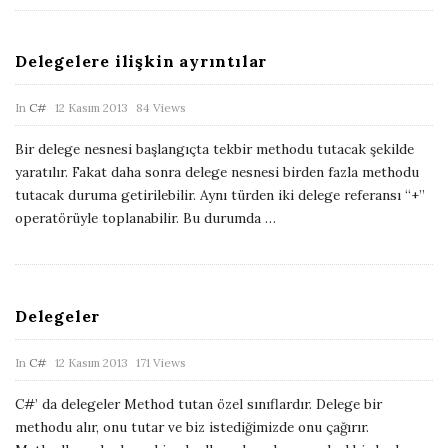
D
a
Delegelere ilişkin ayrıntılar
t
e
P
In
C#
12 Kasım 2013
84 Views
u
Bir delege nesnesi başlangıçta tekbir methodu tutacak şekilde
b
yaratılır. Fakat daha sonra delege nesnesi birden fazla methodu
l
tutacak duruma getirilebilir. Aynı türden iki delege referansı “+”
i
operatörüyle toplanabilir. Bu durumda
…
s
h
D
Delegeler
a
t
P
In
C#
12 Kasım 2013
171 Views
e
u
C#’ da delegeler Method tutan özel sınıflardır. Delege bir
b
methodu alır, onu tutar ve biz istediğimizde onu çağırır.
l