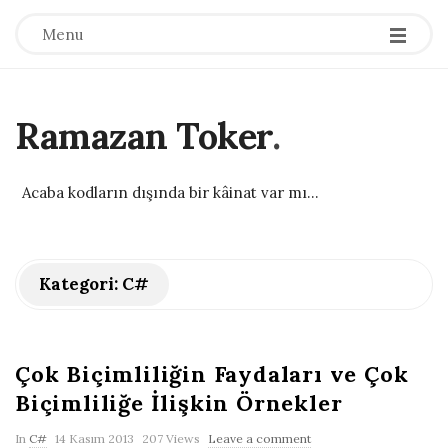
Menu
Ramazan Toker
.
Acaba kodların dışında bir kâinat var mı...
Kategori:
C#
Çok Biçimliliğin Faydaları ve Çok
Biçimliliğe İlişkin Örnekler
P
In
C#
14 Kasım 2013
207 Views
Leave a comment