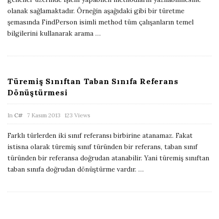
l
olanak sağlamaktadır. Örneğin aşağıdaki gibi bir türetme
i
şemasında FindPerson isimli method tüm çalışanların temel
bilgilerini kullanarak arama
…
s
h
D
a
Türemiş Sınıftan Taban Sınıfa Referans
t
Dönüştürmesi
e
P
In
C#
7 Kasım 2013
123 Views
u
Farklı türlerden iki sınıf referansı birbirine atanamaz. Fakat
b
istisna olarak türemiş sınıf türünden bir referans, taban sınıf
l
türünden bir referansa doğrudan atanabilir. Yani türemiş sınıftan
i
taban sınıfa doğrudan dönüştürme vardır.
…
s
h
D