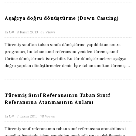
a
t
Aşağıya doğru dönüştürme (Down Casting)
e
P
In
C#
8 Kasım 2013
68 Views
u
Türemiş sınıftan taban sınıfa dönüştürme yapıldıktan sonra
b
programcı, bu taban sınıf referansını yeniden türemiş sınıf
l
türüne dönüştürmek isteyebilir. Bu tür dönüştürmelere aşağıya
i
doğru yapılan dönüştürmeler denir. İşte taban sınıftan türemiş
…
s
h
D
Türemiş Sınıf Referansının Taban Sınıf
a
Referansına Atanmasının Anlamı
t
e
P
In
C#
7 Kasım 2013
78 Views
u
Türemiş sınıf referansının taban sınıf referansına atanabilmesi,
b
geneller üzerinde işlem yapabilen methodların yazılabilmesine