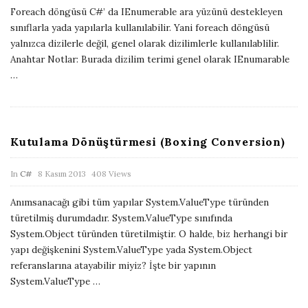
u
Foreach döngüsü C#’ da IEnumerable ara yüzünü destekleyen
b
sınıflarla yada yapılarla kullanılabilir. Yani foreach döngüsü
l
yalnızca dizilerle değil, genel olarak dizilimlerle kullanılablilir.
i
Anahtar Notlar: Burada dizilim terimi genel olarak IEnumarable
…
s
h
D
a
Kutulama Dönüştürmesi (Boxing Conversion)
t
e
P
In
C#
8 Kasım 2013
408 Views
u
Anımsanacağı gibi tüm yapılar System.ValueType türünden
b
türetilmiş durumdadır. System.ValueType sınıfında
l
System.Object türünden türetilmiştir. O halde, biz herhangi bir
i
yapı değişkenini System.ValueType yada System.Object
referanslarına atayabilir miyiz? İşte bir yapının
s
System.ValueType
…
h
D