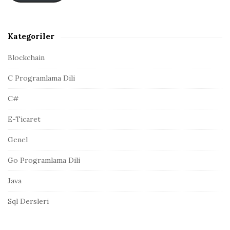
r
t
a
A
Kategoriler
d
r
Blockchain
e
C Programlama Dili
s
i
C#
E-Ticaret
Genel
Go Programlama Dili
Java
Sql Dersleri