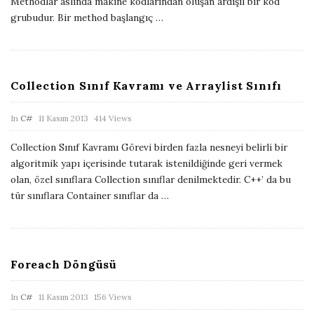
Methodlar aslında makine kodlarından oluşan ardışıl bir kod
i
grubudur. Bir method başlangıç
…
s
h
D
Collection Sınıf Kavramı ve Arraylist Sınıfı
a
t
P
In
C#
11 Kasım 2013
414 Views
e
u
Collection Sınıf Kavramı Görevi birden fazla nesneyi belirli bir
b
algoritmik yapı içerisinde tutarak istenildiğinde geri vermek
l
olan, özel sınıflara Collection sınıflar denilmektedir. C++’ da bu
i
tür sınıflara Container sınıflar da
…
s
h
D
Foreach Döngüsü
a
t
P
In
C#
11 Kasım 2013
156 Views
e