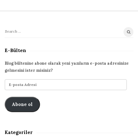
t
e
S
S
i
e
t
a
E-Bülten
r
e
c
S
Blog bültenine abone olarak yeni yazıların e-posta adresinize
h
gelmesini ister misiniz?
i
f
d
E
o
e
-
r
p
b
:
o
Abone ol
a
s
r
t
a
A
Kategoriler
d