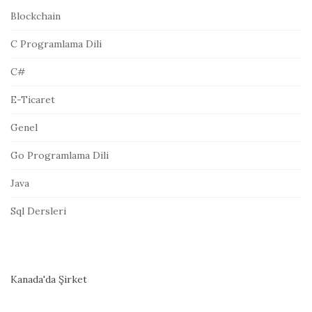
r
Blockchain
e
C Programlama Dili
s
i
C#
E-Ticaret
Genel
Go Programlama Dili
Java
Sql Dersleri
Kanada'da Şirket