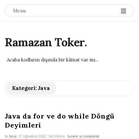
Menu
Ramazan Toker
.
Acaba kodların dışında bir kâinat var mı...
Kategori:
Java
Java da for ve do while Döngü
Deyimleri
P
In
Java
17 Ağustos 2012
141 Views
Leave a comment