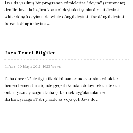
Java da yazılmış bir programın cümlelerine “deyim” (statament)
b
denilir. Java da başlıca kontrol deyimleri şunlardır; -if deyimi -
l
while döngü deyimi -do while döngü deyimi -for döngü deyimi -
i
foreach döngü deyimi
…
s
h
D
Java Temel Bilgiler
a
t
P
In
Java
30 Mayıs 2012
1023 Views
e
u
Daha önce C# ile ilgili ilk dökümanlarımdavar olan cümleler
b
hemen hemen Java içinde geçerli.Bundan dolayı tekrar tekrar
l
onları yazmayacağım.Daha çok örnek uygulamalar ile
i
ilerlemeyeceğim.Tabi yinede az veya çok Java ile
…
s
h
D
a