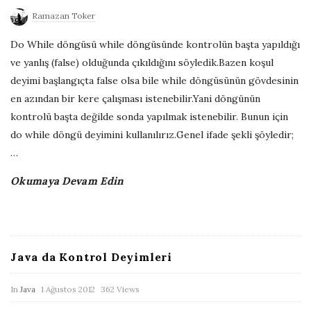
u
Ramazan Toker
b
Do While döngüsü while döngüsünde kontrolün başta yapıldığı
l
ve yanlış (false) olduğunda çıkıldığını söyledik.Bazen koşul
i
deyimi başlangıçta false olsa bile while döngüsünün gövdesinin
s
en azından bir kere çalışması istenebilir.Yani döngünün
h
kontrolü başta değilde sonda yapılmak istenebilir. Bunun için
D
do while döngü deyimini kullanılırız.Genel ifade şekli şöyledir;
a
…
t
Okumaya Devam Edin
e
Java da Kontrol Deyimleri
P
In
Java
1 Ağustos 2012
362 Views
u