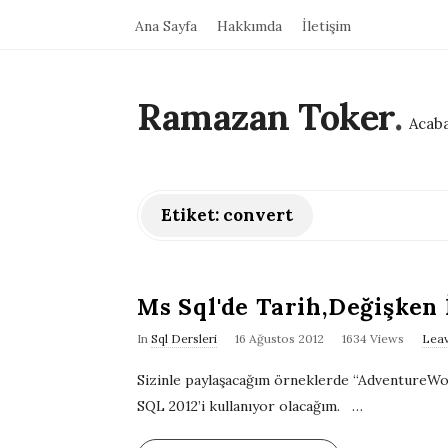
Ana Sayfa
Hakkımda
İletişim
Ramazan Toker
.
Acaba
Etiket:
convert
Ms Sql'de Tarih,Değişken
P
In
Sql Dersleri
16 Ağustos 2012
1634 Views
Lea
u
Sizinle paylaşacağım örneklerde “AdventureWor
b
SQL 2012’i kullanıyor olacağım.
…
l
i