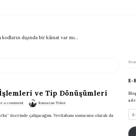
 kodların dışında bir kâinat var mı...
S
S
i
e
t
a
E-
r
e
 İşlemleri ve Tip Dönüşümleri
c
S
Blo
h
adr
i
ve a comment
Ramazan Toker
f
d
E
o
ks” üzerinde çalışacağım. Veritabanı sunucusu olarak da
e
-
r
p
b
:
o
a