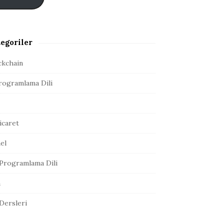
egoriler
ckchain
rogramlama Dili
icaret
el
Programlama Dili
a
 Dersleri