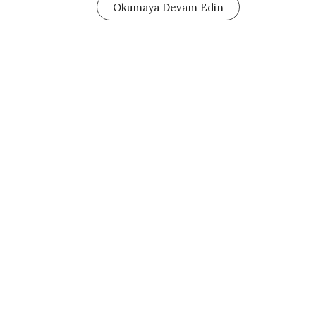
Okumaya Devam Edin
s
h
D
a
t
e