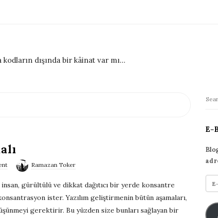
 kodların dışında bir kâinat var mı...
S
S
i
e
t
a
E-
r
e
alı
c
S
Blo
h
adr
i
ent
Ramazan Toker
f
d
E
o
 insan, gürültülü ve dikkat dağıtıcı bir yerde konsantre
e
-
r
 konsantrasyon ister. Yazılım geliştirmenin bütün aşamaları,
p
b
:
düşünmeyi gerektirir. Bu yüzden size bunları sağlayan bir
o
a