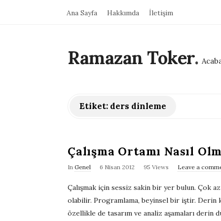
Ana Sayfa
Hakkımda
İletişim
Ramazan Toker
.
Acaba
Etiket:
ders dinleme
Çalışma Ortamı Nasıl Olm
P
In
Genel
6 Nisan 2012
95 Views
Leave a comm
u
Çalışmak için sessiz sakin bir yer bulun. Çok az
b
olabilir. Programlama, beyinsel bir iştir. Derin
l
özellikle de tasarım ve analiz aşamaları derin 
i