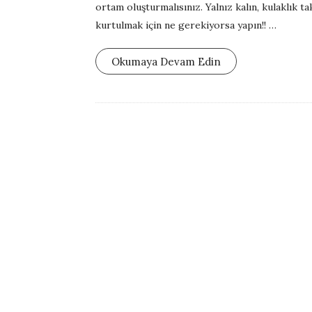
ortam oluşturmalısınız. Yalnız kalın, kulaklık t
s
kurtulmak için ne gerekiyorsa yapın!!
…
h
D
Okumaya Devam Edin
a
t
e