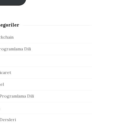
egoriler
ckchain
rogramlama Dili
icaret
el
Programlama Dili
a
 Dersleri