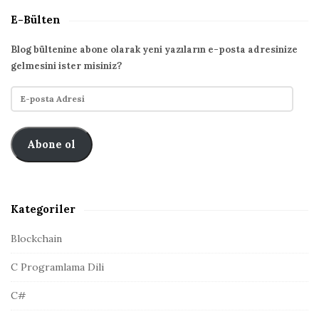
t
a
E-Bülten
r
e
c
S
Blog bültenine abone olarak yeni yazıların e-posta adresinize
h
gelmesini ister misiniz?
i
f
d
E
o
e
-
r
p
b
:
o
Abone ol
a
s
r
t
a
A
Kategoriler
d
r
Blockchain
e
C Programlama Dili
s
i
C#