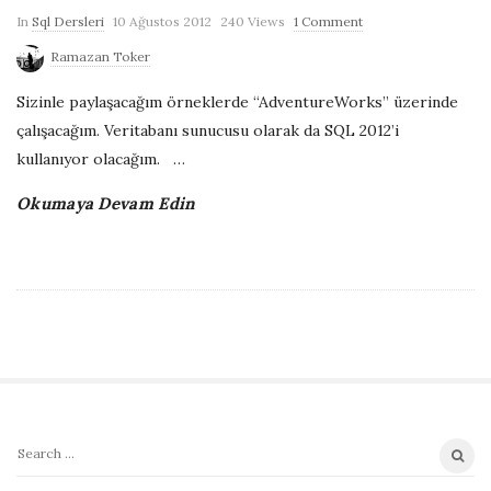
P
In
Sql Dersleri
10 Ağustos 2012
240 Views
1 Comment
u
Ramazan Toker
b
Sizinle paylaşacağım örneklerde “AdventureWorks” üzerinde
l
çalışacağım. Veritabanı sunucusu olarak da SQL 2012’i
i
kullanıyor olacağım.
…
s
h
Okumaya Devam Edin
D
a
t
e
S
S
i
e