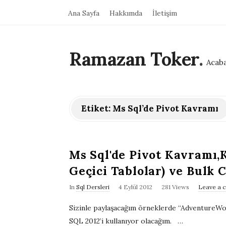
Ana Sayfa
Hakkımda
İletişim
Ramazan Toker
.
Acaba
Etiket:
Ms Sql’de Pivot Kavramı
Ms Sql'de Pivot Kavramı,
Geçici Tablolar) ve Bulk 
P
In
Sql Dersleri
4 Eylül 2012
281 Views
Leave a 
u
Sizinle paylaşacağım örneklerde “AdventureWor
b
SQL 2012’i kullanıyor olacağım.
…