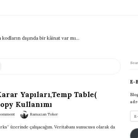
 kodların dışında bir kâinat var mı...
S
S
i
e
t
a
E-
r
e
Karar Yapıları,Temp Table(
c
S
Blo
h
adr
Copy Kullanımı
i
f
d
E
comment
Ramazan Toker
o
e
-
r
ks” üzerinde çalışacağım. Veritabanı sunucusu olarak da
p
b
:
o
a