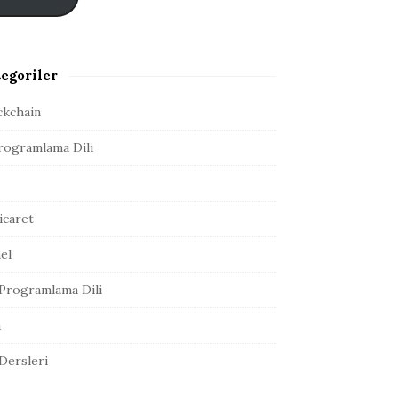
egoriler
ckchain
rogramlama Dili
icaret
el
Programlama Dili
a
 Dersleri