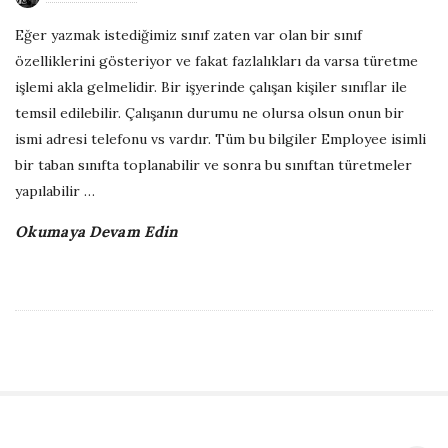
b
Eğer yazmak istediğimiz sınıf zaten var olan bir sınıf
l
özelliklerini gösteriyor ve fakat fazlalıkları da varsa türetme
i
işlemi akla gelmelidir. Bir işyerinde çalışan kişiler sınıflar ile
s
temsil edilebilir. Çalışanın durumu ne olursa olsun onun bir
h
ismi adresi telefonu vs vardır. Tüm bu bilgiler Employee isimli
D
bir taban sınıfta toplanabilir ve sonra bu sınıftan türetmeler
a
yapılabilir
…
t
Okumaya Devam Edin
e