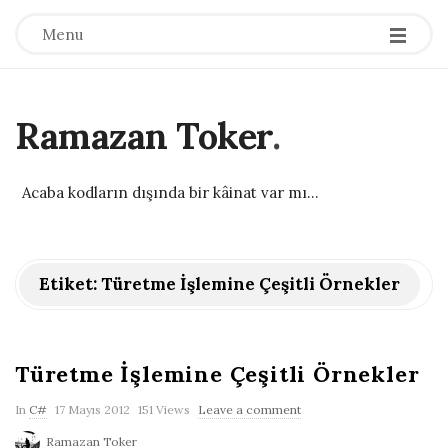
Menu
Ramazan Toker
.
Acaba kodların dışında bir kâinat var mı...
Etiket:
Türetme İşlemine Çeşitli Örnekler
Türetme İşlemine Çeşitli Örnekler
P
In
C#
17 Mayıs 2012
151 Views
Leave a comment
u
Ramazan Toker