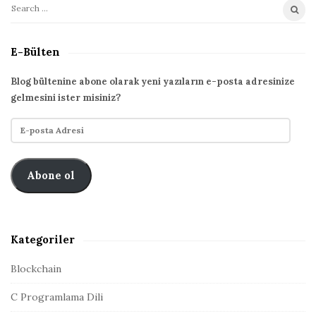
S
S
i
e
t
a
E-Bülten
r
e
c
S
Blog bültenine abone olarak yeni yazıların e-posta adresinize
h
gelmesini ister misiniz?
i
f
d
E
o
e
-
r
p
b
:
o
Abone ol
a
s
r
t
a
A
Kategoriler
d
r
Blockchain
e
C Programlama Dili
s