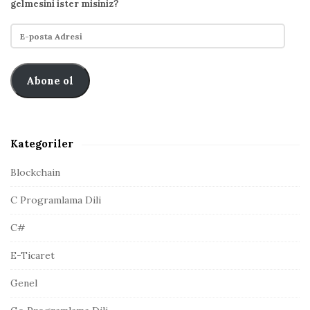
h
gelmesini ister misiniz?
i
f
d
E
o
e
-
r
p
b
:
o
Abone ol
a
s
r
t
a
A
Kategoriler
d
r
Blockchain
e
C Programlama Dili
s
i
C#
E-Ticaret
Genel