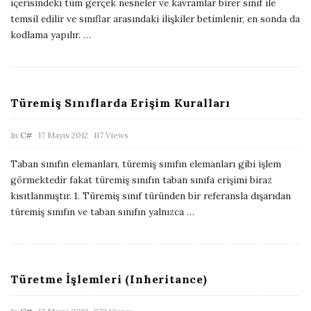
içerisindeki tüm gerçek nesneler ve kavramlar birer sınıf ile
l
temsil edilir ve sınıflar arasındaki ilişkiler betimlenir, en sonda da
i
kodlama yapılır.
…
s
h
D
Türemiş Sınıflarda Erişim Kuralları
a
t
P
In
C#
17 Mayıs 2012
117 Views
e
u
Taban sınıfın elemanları, türemiş sınıfın elemanları gibi işlem
b
görmektedir fakat türemiş sınıfın taban sınıfa erişimi biraz
l
kısıtlanmıştır. 1. Türemiş sınıf türünden bir referansla dışarıdan
i
türemiş sınıfın ve taban sınıfın yalnızca
…
s
h
D
Türetme İşlemleri (Inheritance)
a
t
P