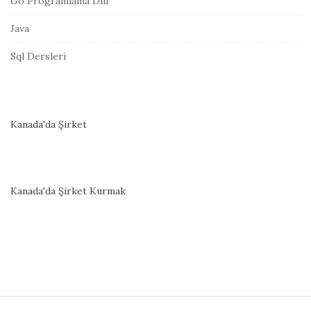
Go Programlama Dili
Java
Sql Dersleri
Kanada'da Şirket
Kanada'da Şirket Kurmak
S