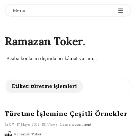
Menu
Ramazan Toker
.
Acaba kodların dışında bir kâinat var mı...
Etiket:
türetme işlemleri
Türetme İşlemine Çeşitli Örnekler
P
In
C#
17 Mayıs 2012
151 Views
Leave a comment
u
Ramazan Toker