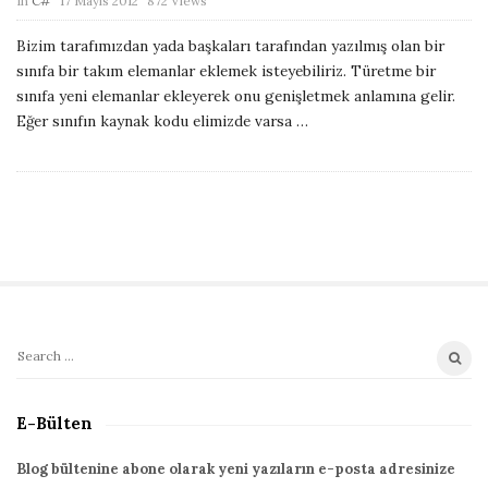
In
C#
17 Mayıs 2012
872 Views
e
u
Bizim tarafımızdan yada başkaları tarafından yazılmış olan bir
b
sınıfa bir takım elemanlar eklemek isteyebiliriz. Türetme bir
l
sınıfa yeni elemanlar ekleyerek onu genişletmek anlamına gelir.
i
Eğer sınıfın kaynak kodu elimizde varsa
…
s
h
D
a
t
e
S
S
i
e
t
a
E-Bülten
r
e
c
S
Blog bültenine abone olarak yeni yazıların e-posta adresinize