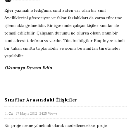
b
Eğer yazmak istediğimiz sınıf zaten var olan bir sınıf
l
özelliklerini gösteriyor ve fakat fazlalıkları da varsa türetme
i
işlemi akla gelmelidir. Bir işyerinde çalışan kişiler sınıflar ile
s
temsil edilebilir. Çalışanın durumu ne olursa olsun onun bir
h
ismi adresi telefonu vs vardır. Tüm bu bilgiler Employee isimli
D
bir taban sınıfta toplanabilir ve sonra bu sınıftan türetmeler
a
yapılabilir
…
t
Okumaya Devam Edin
e
Sınıflar Arasındaki İlişkiler
P
In
C#
17 Mayıs 2012
2425 Views
u
Bir proje nesne yönelimli olarak modellenecekse, proje
b