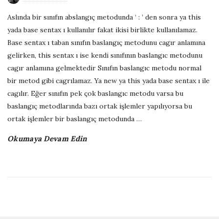
b
Aslında bir sınıfın abslangıç metodunda ‘ : ’ den sonra ya this
l
yada base sentax ı kullanılır fakat ikisi birlikte kullanılamaz.
i
Base sentax ı taban sınıfın baslangıç metodunu cagır anlamına
s
gelirken, this sentax ı ise kendi sınıfının baslangıc metodunu
h
cagır anlamına gelmektedir Sınıfın baslangıc metodu normal
D
bir metod gibi cagrılamaz. Ya new ya this yada base sentax ı ile
a
cagılır. Eğer sınıfın pek çok baslangıc metodu varsa bu
t
baslangıç metodlarında bazı ortak işlemler yapılıyorsa bu
e
ortak işlemler bir baslangıç metodunda
…
Okumaya Devam Edin