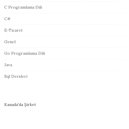
e
C Programlama Dili
s
i
C#
E-Ticaret
Genel
Go Programlama Dili
Java
Sql Dersleri
Kanada'da Şirket