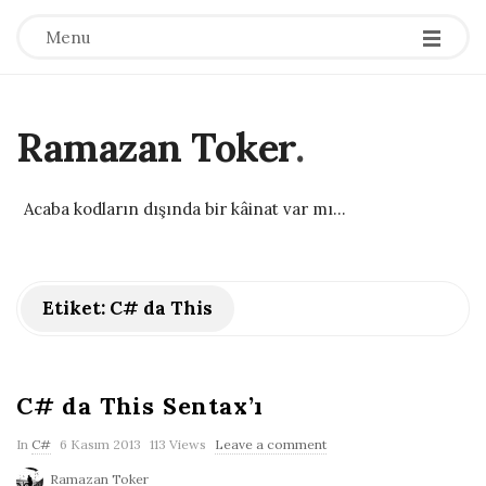
Menu
Ramazan Toker
.
Acaba kodların dışında bir kâinat var mı...
Etiket:
C# da This
C# da This Sentax’ı
P
In
C#
6 Kasım 2013
113 Views
Leave a comment
u
Ramazan Toker