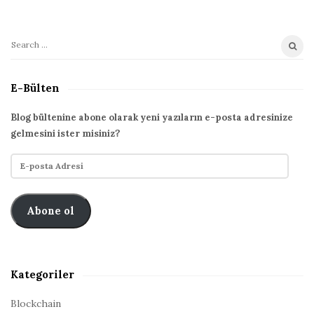
S
S
i
e
t
a
E-Bülten
r
e
c
S
Blog bültenine abone olarak yeni yazıların e-posta adresinize
h
gelmesini ister misiniz?
i
f
d
E
o
e
-
r
p
b
:
o
Abone ol
a
s
r
t
a
A
Kategoriler
d
r
Blockchain