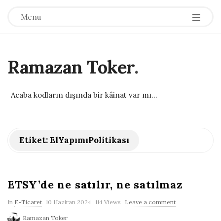
Menu
Ramazan Toker
.
Acaba kodların dışında bir kâinat var mı...
Etiket:
ElYapımıPolitikası
ETSY’de ne satılır, ne satılmaz
P
In
E-Ticaret
10 Haziran 2024
114 Views
Leave a comment
u
Ramazan Toker