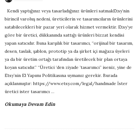
b
Kendi yaptığınız veya tasarladığınız ürünleri satmakEtsy’nin
l
birincil varoluş nedeni, üreticilerin ve tasarımcıların ürünlerini
i
satabilecekleri bir pazar yeri olarak hizmet vermektir. Etsy’ye
s
göre bir üretici, dükkanında sattığı ürünleri bizzat kendisi
h
yapan satıcıdır. Buna karşılık bir tasarımcı, “orijinal bir tasarım,
D
desen, taslak, şablon, prototip ya da şirket içi mağaza üyeleri
a
ya da bir üretim ortağı tarafından üretilecek bir plan ortaya
t
koyan satıcıdır.” “Üretici ‘den ziyade ’tasarımcı” iseniz, yine de
e
Etsy’nin El Yapımı Politikasına uymanız gerekir. Burada
açıklanmıştır: https://www.etsy.com/legal/handmade İster
üretici ister tasarımcı
…
Okumaya Devam Edin