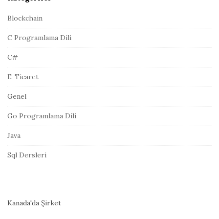
d
r
Blockchain
e
C Programlama Dili
s
i
C#
E-Ticaret
Genel
Go Programlama Dili
Java
Sql Dersleri
Kanada'da Şirket