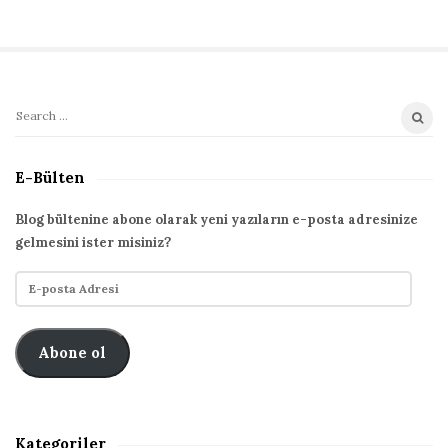
S
S
i
e
t
a
E-Bülten
r
e
c
S
Blog bültenine abone olarak yeni yazıların e-posta adresinize
h
gelmesini ister misiniz?
i
f
d
E
o
e
-
r
p
b
:
o
Abone ol
a
s
r
t
a
A
Kategoriler