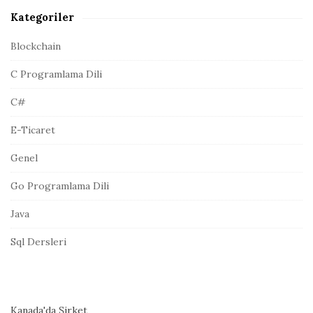
A
Kategoriler
d
r
Blockchain
e
C Programlama Dili
s
i
C#
E-Ticaret
Genel
Go Programlama Dili
Java
Sql Dersleri
Kanada'da Şirket