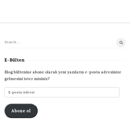
S
S
i
e
t
a
E-Bülten
r
e
c
S
Blog bültenine abone olarak yeni yazıların e-posta adresinize
h
gelmesini ister misiniz?
i
f
d
E
o
e
-
r
p
b
:
o
Abone ol
a
s
r
t
a