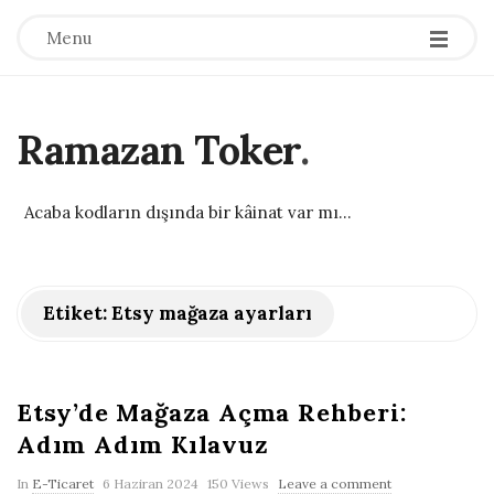
Menu
Ramazan Toker
.
Acaba kodların dışında bir kâinat var mı...
Etiket:
Etsy mağaza ayarları
Etsy’de Mağaza Açma Rehberi:
Adım Adım Kılavuz
P
In
E-Ticaret
6 Haziran 2024
150 Views
Leave a comment