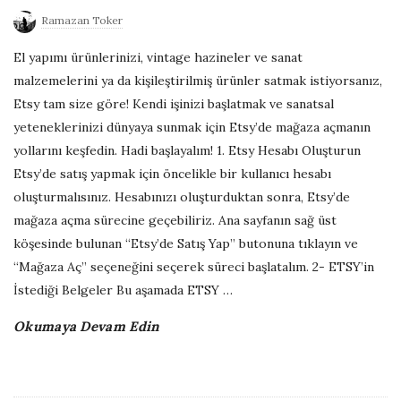
u
Ramazan Toker
b
El yapımı ürünlerinizi, vintage hazineler ve sanat
l
malzemelerini ya da kişileştirilmiş ürünler satmak istiyorsanız,
i
Etsy tam size göre! Kendi işinizi başlatmak ve sanatsal
s
yeteneklerinizi dünyaya sunmak için Etsy’de mağaza açmanın
h
yollarını keşfedin. Hadi başlayalım! 1. Etsy Hesabı Oluşturun
D
Etsy’de satış yapmak için öncelikle bir kullanıcı hesabı
a
oluşturmalısınız. Hesabınızı oluşturduktan sonra, Etsy’de
t
mağaza açma sürecine geçebiliriz. Ana sayfanın sağ üst
e
köşesinde bulunan “Etsy’de Satış Yap” butonuna tıklayın ve
“Mağaza Aç” seçeneğini seçerek süreci başlatalım. 2- ETSY’in
İstediği Belgeler Bu aşamada ETSY
…
Okumaya Devam Edin