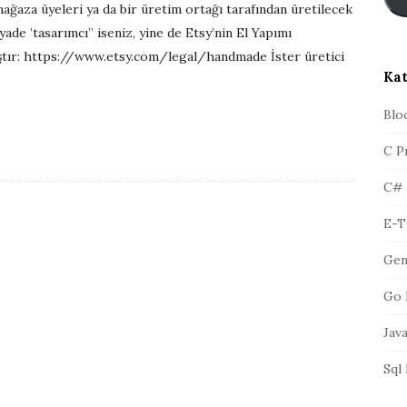
 mağaza üyeleri ya da bir üretim ortağı tarafından üretilecek
s
r
t
iyade ’tasarımcı” iseniz, yine de Etsy’nin El Yapımı
a
ıştır: https://www.etsy.com/legal/handmade İster üretici
A
Kat
d
r
Blo
e
C P
s
i
C#
E-T
Gen
Go 
Jav
Sql