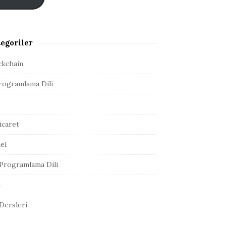
egoriler
ckchain
rogramlama Dili
icaret
el
Programlama Dili
a
 Dersleri