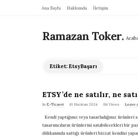
Ana Sayfa
Hakkımda
İletişim
Ramazan Toker
.
Acaba
Etiket:
EtsyBaşarı
ETSY’de ne satılır, ne sat
P
In
E-Ticaret
10 Haziran 2024
114 Views
Leave 
u
Kendi yaptığınız veya tasarladığınız ürünleri sa
b
tasarımcıların ürünlerini satabilecekleri bir pa
l
dükkanında sattığı ürünleri bizzat kendisi yapan 
i