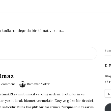
 kodların dışında bir kâinat var mı...
S
S
i
e
t
a
E-
r
e
ılmaz
c
S
Blo
h
adr
i
a comment
Ramazan Toker
f
d
E
o
tmakEtsy’nin birincil varoluş nedeni, üreticilerin ve
e
-
r
zar yeri olarak hizmet vermektir. Etsy’ye göre bir üretici,
p
b
:
satıcıdır. Buna karşılık bir tasarımcı, “orijinal bir tasarım,
o
a