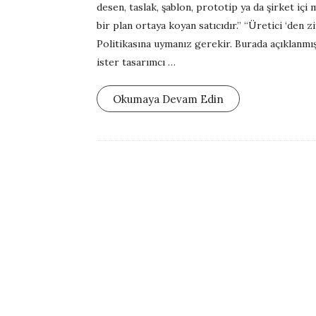
desen, taslak, şablon, prototip ya da şirket içi
s
bir plan ortaya koyan satıcıdır.” “Üretici ‘den z
h
Politikasına uymanız gerekir. Burada açıklanm
D
ister tasarımcı
…
a
t
Okumaya Devam Edin
e