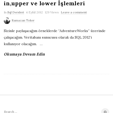
in,upper ve lower İşlemleri
P
In
Sql Dersleri
4 Eylül 2012
129 Views
Leave a comment
u
Ramazan Toker
b
Sizinle paylaşacağım örneklerde “AdventureWorks” üzerinde
l
çalışacağım. Veritabanı sunucusu olarak da SQL 2012’i
i
kullanıyor olacağım.
…
s
h
Okumaya Devam Edin
D
a
t
e
S