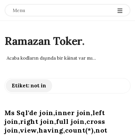
Menu
Ramazan Toker
.
Acaba kodların dışında bir kâinat var mı...
Etiket:
not in
Ms Sql'de join,inner join,left
join,right join,full join,cross
join,view,having,count(*),not