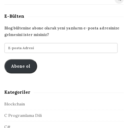
S
i
e
t
a
E-Bülten
r
e
c
S
Blog bültenine abone olarak yeni yazıların e-posta adresinize
h
gelmesini ister misiniz?
i
f
d
E
o
e
-
r
p
b
:
o
Abone ol
a
s
r
t
a
A
Kategoriler
d
r
Blockchain
e
C Programlama Dili
s
i
C#