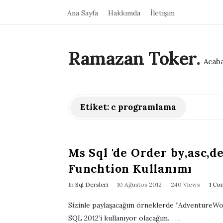
Ana Sayfa
Hakkımda
İletişim
Ramazan Toker
.
Acaba
Etiket:
c programlama
Ms Sql 'de Order by,asc,de
Funchtion Kullanımı
P
In
Sql Dersleri
10 Ağustos 2012
240 Views
1 Co
u
Sizinle paylaşacağım örneklerde “AdventureWor
b
SQL 2012’i kullanıyor olacağım.
…