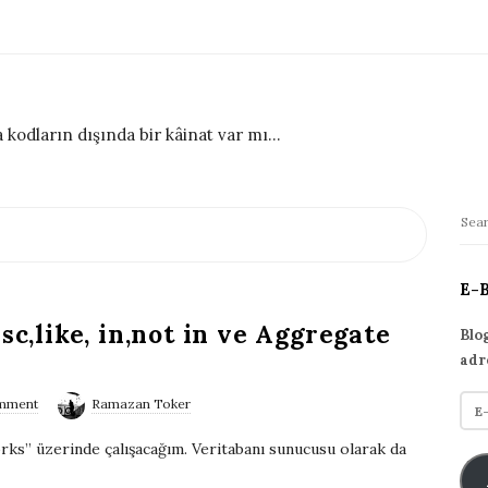
 kodların dışında bir kâinat var mı...
S
S
i
e
t
a
E-
r
e
sc,like, in,not in ve Aggregate
c
S
Blo
h
adr
i
f
d
E
mment
Ramazan Toker
o
e
-
r
ks” üzerinde çalışacağım. Veritabanı sunucusu olarak da
p
b
:
o
a