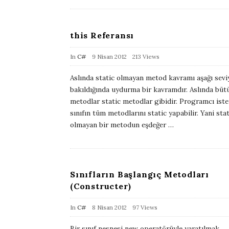
D
a
this Referansı
t
e
P
In
C#
9 Nisan 2012
213 Views
u
Aslında static olmayan metod kavramı aşağı seviy
b
bakıldığında uydurma bir kavramdır. Aslında büt
l
metodlar static metodlar gibidir. Programcı iste
i
sınıfın tüm metodlarını static yapabilir. Yani stat
olmayan bir metodun eşdeğer
…
s
h
D
a
Sınıfların Başlangıç Metodları
t
(Constructer)
e
P
In
C#
8 Nisan 2012
97 Views
u
Bir sınıf nesnesi new operatörüyle yaratılmak