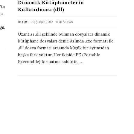
Dinamik Kütüphanelerin
’ta
e
Kullanılması (dll)
du
P
In
C#
29 Şubat 2012
678 Views
il,
u
Uzantısı .dll şeklinde bulunan dosyalara dinamik
b
kütüphane dosyaları denir. Aslında .exe formatı ile
l
.dll dosya formatı arasında küçük bir ayrıntıdan
i
başka fark yoktur. Her ikiside PE (Portable
Executable) formatına sahiptir.
…
s
h
D
a
t
e