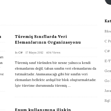
s
r
t
a
A
Kat
d
r
Blo
ı
Türemiş Sınıflarda Veri
e
C P
Elemanlarının Organizasyonu
s
i
C#
P
In
C#
17 Mayıs 2012
404 Views
arı
u
E-T
an
Türemiş sınıf türünden bir nesne yalnızca kendi
b
elemanlarını değil, taban sınıfın veri elemanlarını da
Gen
l
 ve
tutmaktadır. Anımsanacağı gibi bir sınıfın veri
i
elemanları bellekte ardışıl bir blok oluşturmaktadır.
Go 
İşte türetme durumunda türemiş
…
s
Jav
h
D
Sql
a
Enum kullanımına ilişkin