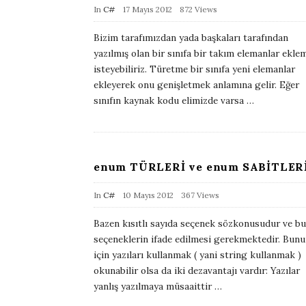
e
P
In
C#
17 Mayıs 2012
872 Views
u
Bizim tarafımızdan yada başkaları tarafından
b
yazılmış olan bir sınıfa bir takım elemanlar ekle
l
isteyebiliriz. Türetme bir sınıfa yeni elemanlar
i
ekleyerek onu genişletmek anlamına gelir. Eğer
sınıfın kaynak kodu elimizde varsa
…
s
h
D
a
enum TÜRLERİ ve enum SABİTLER
t
e
P
In
C#
10 Mayıs 2012
367 Views
u
Bazen kısıtlı sayıda seçenek sözkonusudur ve bu
b
seçeneklerin ifade edilmesi gerekmektedir. Bun
l
için yazıları kullanmak ( yani string kullanmak )
i
okunabilir olsa da iki dezavantajı vardır: Yazılar
yanlış yazılmaya müsaaittir
…
s
h