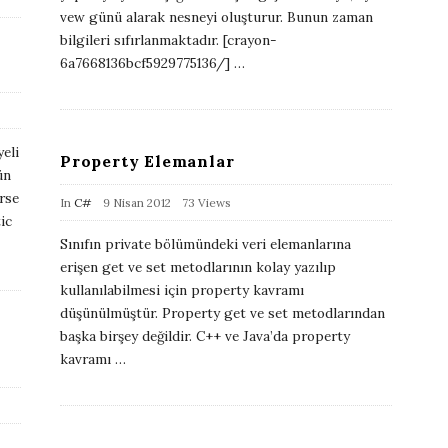
i
vew günü alarak nesneyi oluşturur. Bunun zaman
bilgileri sıfırlanmaktadır. [crayon-
s
6a7668136bcf5929775136/]
…
h
D
a
t
eli
Property Elemanlar
ün
e
rse
P
In
C#
9 Nisan 2012
73 Views
ic
u
Sınıfın private bölümündeki veri elemanlarına
b
erişen get ve set metodlarının kolay yazılıp
l
kullanılabilmesi için property kavramı
i
düşünülmüştür. Property get ve set metodlarından
başka birşey değildir. C++ ve Java’da property
s
kavramı
…
h
D
a
t