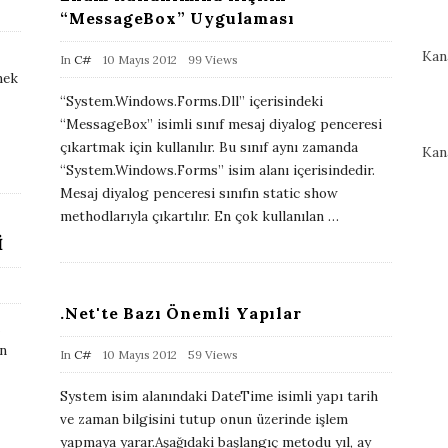
t
“MessageBox” Uygulaması
e
Kan
P
In
C#
10 Mayıs 2012
99 Views
mek
u
“System.Windows.Forms.Dll” içerisindeki
b
“MessageBox” isimli sınıf mesaj diyalog penceresi
l
çıkartmak için kullanılır. Bu sınıf aynı zamanda
Kan
i
“System.Windows.Forms” isim alanı içerisindedir.
Mesaj diyalog penceresi sınıfın static show
s
methodlarıyla çıkartılır. En çok kullanılan
…
h
İ
D
a
t
.Net'te Bazı Önemli Yapılar
e
un
P
In
C#
10 Mayıs 2012
59 Views
u
System isim alanındaki DateTime isimli yapı tarih
b
ve zaman bilgisini tutup onun üzerinde işlem
l
yapmaya yarar.Aşağıdaki başlangıç metodu yıl, ay