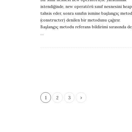
b
istendiğinde, new operatörü sınıf nesnesini heap
l
tahsis eder, sonra sınıfın ismine başlangıç meto
i
(constructer) denilen bir metodunu çağırır.
Başlangıç metodu referans bildirimi sırasında değ
s
…
h
D
a
t
e
P
1
2
3
o
s
t
s