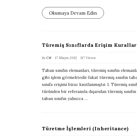
l
i
Okumaya Devam Edin
s
h
D
a
Türemiş Sınıflarda Erişim Kurallar
t
P
In
C#
17 Mayıs 2012
117 Views
e
u
Taban sınıfın elemanları, türemiş sınıfın elemanl
b
gibi işlem görmektedir fakat türemiş sınıfın tab
l
sınıfa erişimi biraz kısıtlanmıştır. 1. Türemiş sınıf
i
türünden bir referansla dışarıdan türemiş sınıfın
taban sınıfın yalnızca
…
s
h
D
a
Türetme İşlemleri (Inheritance)
t