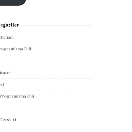
egoriler
ckchain
rogramlama Dili
icaret
el
Programlama Dili
a
 Dersleri