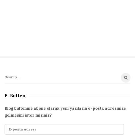
S
S
i
e
t
a
E-Bülten
r
e
c
S
Blog bültenine abone olarak yeni yazıların e-posta adresinize
h
gelmesini ister misiniz?
i
f
d
E
o
e
-
r