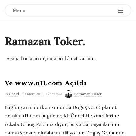
Menu
Ramazan Toker
.
Acaba kodların dışında bir kâinat var mı...
Ve www.n11.com Açıldı
P
In
Genel
20 Mart 2013
177 Views
Ramazan Toker
u
Bugün yarın derken sonunda Doğuş ve SK planet
b
ortaklı n11.com bugün açıldı.Öncelikle kendilerine
l
rekabete hoş geldiniz diyor, bu yolda,başarılarının
i
daima sonsuz olmalarını diliyorum.Doğuş Grubunun
s