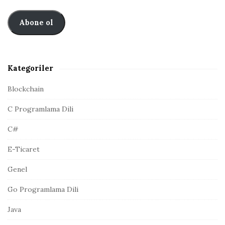
p
b
:
o
Abone ol
a
s
r
t
a
A
Kategoriler
d
r
Blockchain
e
C Programlama Dili
s
i
C#
E-Ticaret
Genel
Go Programlama Dili
Java