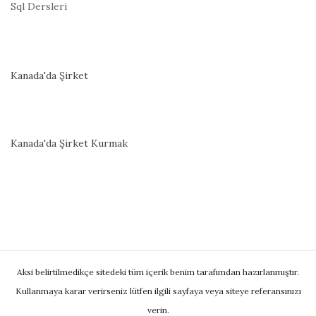
Sql Dersleri
Kanada'da Şirket
Kanada'da Şirket Kurmak
S
Aksi belirtilmedikçe sitedeki tüm içerik benim tarafımdan hazırlanmıştır.
i
Kullanmaya karar verirseniz lütfen ilgili sayfaya veya siteye referansınızı
t
verin.
e