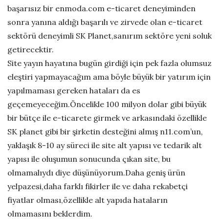
başarısız bir enmoda.com e-ticaret deneyiminden
h
sonra yanına aldığı başarılı ve zirvede olan e-ticaret
D
sektörü deneyimli SK Planet,sanırım sektöre yeni soluk
a
getirecektir.
t
Site yayın hayatına bugün girdiği için pek fazla olumsuz
e
eleştiri yapmayacağım ama böyle büyük bir yatırım için
yapılmaması gereken hataları da es
geçemeyeceğim.Öncelikle 100 milyon dolar gibi büyük
bir bütçe ile e-ticarete girmek ve arkasındaki özellikle
SK planet gibi bir şirketin desteğini almış n11.com’un,
yaklaşık 8-10 ay süreci ile site alt yapısı ve tedarik alt
yapısı ile oluşumun sonucunda çıkan site, bu
olmamalıydı diye düşünüyorum.Daha geniş ürün
yelpazesi,daha farklı fikirler ile ve daha rekabetçi
fiyatlar olması,özellikle alt yapıda hataların
olmamasını beklerdim.