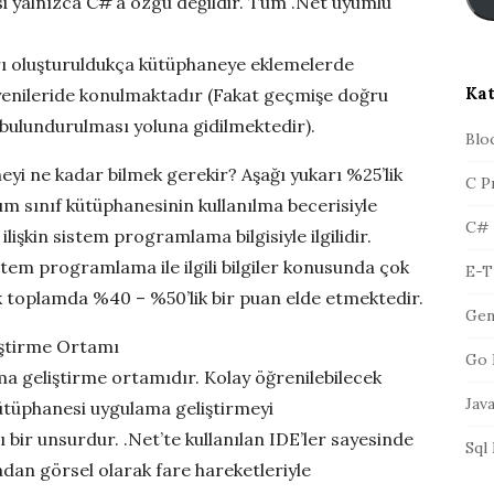
si yalnızca C#’a özgü değildir. Tüm .Net uyumlu
s
r
t
a
rı oluşturuldukça kütüphaneye eklemelerde
A
Kat
 yenileride konulmaktadır (Fakat geçmişe doğru
d
bulundurulması yoluna gidilmektedir).
r
Blo
e
neyi ne kadar bilmek gerekir? Aşağı yukarı %25’lik
C P
s
ısım sınıf kütüphanesinin kullanılma becerisiyle
i
C#
e ilişkin sistem programlama bilgisiyle ilgilidir.
tem programlama ile ilgili bilgiler konusunda çok
E-T
ncak toplamda %40 – %50’lik bir puan elde etmektedir.
Gen
iştirme Ortamı
Go 
ma geliştirme ortamıdır. Kolay öğrenilebilecek
Jav
 kütüphanesi uygulama geliştirmeyi
ı bir unsurdur. .Net’te kullanılan IDE’ler sayesinde
Sql
adan görsel olarak fare hareketleriyle