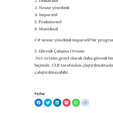
2. Deklaratif
3. Nesne yönelimli
4. İmparatif
5. Fonksiyonel
6. Mantıksal
C# nesne yönelimli imparatif bir program
5. Güvenli Çalışma Ortamı
.Net ortamı genel olarak daha güvenli bi
biçimde, CLR tarafından çlıştırılmaktadı
çalıştırılmayabilir.
Paylaş:
C
C
C
C
C
C
l
l
l
l
l
l
i
i
i
i
i
i
c
c
c
c
c
c