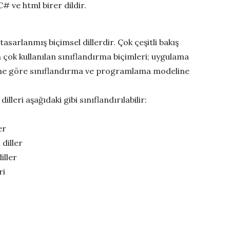
# ve html birer dildir.
sarlanmış biçimsel dillerdir. Çok çeşitli bakış
n çok kullanılan sınıflandırma biçimleri; uygulama
rine göre sınıflandırma ve programlama modeline
eri aşağıdaki gibi sınıflandırılabilir:
er
 diller
iller
ri