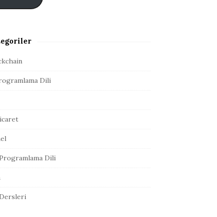
egoriler
ckchain
rogramlama Dili
icaret
el
Programlama Dili
a
 Dersleri