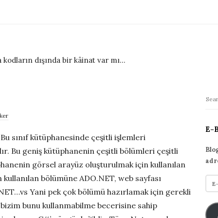
 kodların dışında bir kâinat var mı...
S
S
i
e
ker
t
a
E-
r
 Bu sınıf kütüphanesinde çeşitli işlemleri
e
c
S
Blo
r. Bu geniş kütüphanenin çeşitli bölümleri çeşitli
h
adr
i
phanenin görsel arayüz oluşturulmak için kullanılan
f
d
in kullanılan bölümüne ADO.NET, web sayfası
E
o
e
-
.NET…vs Yani pek çok bölümü hazırlamak için gerekli
r
p
b
:
 bizim bunu kullanmabilme becerisine sahip
o
a