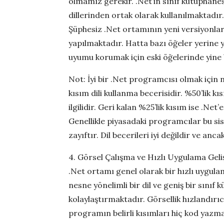
olmamız gerekir. .Net’in sınıf kütüphane
a
dillerinden ortak olarak kullanılmaktadır.
t
Şüphesiz .Net ortamının yeni versiyonla
e
yapılmaktadır. Hatta bazı öğeler yerine
uyumu korumak için eski öğelerinde yine 
Not: İyi bir .Net programcısı olmak için 
kısım dili kullanma becerisidir. %50’lik k
ilgilidir. Geri kalan %25’lik kısım ise .Net’
Genellikle piyasadaki programcılar bu sis
zayıftır. Dil becerileri iyi değildir ve a
4. Görsel Çalışma ve Hızlı Uygulama Gel
.Net ortamı genel olarak bir hızlı uygula
nesne yönelimli bir dil ve geniş bir sınıf
kolaylaştırmaktadır. Görsellik hızlandırıc
programın belirli kısımları hiç kod yazm