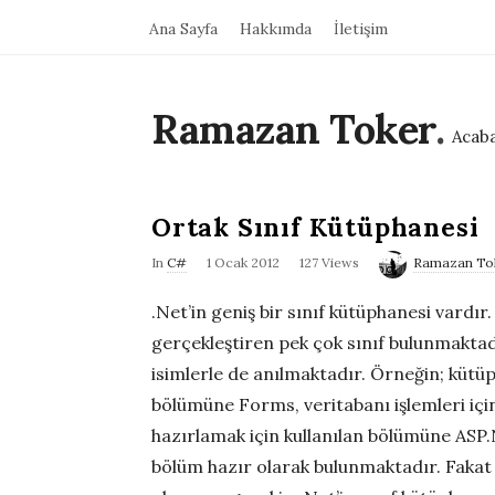
Ana Sayfa
Hakkımda
İletişim
Ramazan Toker
.
Acaba
Ortak Sınıf Kütüphanesi
P
In
C#
1 Ocak 2012
127 Views
Ramazan To
u
.Net’in geniş bir sınıf kütüphanesi vardır.
b
gerçekleştiren pek çok sınıf bulunmaktadı
l
isimlerle de anılmaktadır. Örneğin; kütü
i
bölümüne Forms, veritabanı işlemleri iç
s
hazırlamak için kullanılan bölümüne ASP
h
bölüm hazır olarak bulunmaktadır. Fakat
D