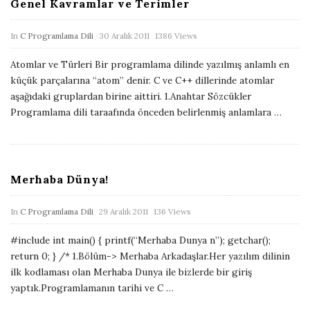
Genel Kavramlar ve Terimler
a
t
P
In
C Programlama Dili
30 Aralık 2011
1386 Views
e
u
Atomlar ve Türleri Bir programlama dilinde yazılmış anlamlı en
b
küçük parçalarına “atom” denir. C ve C++ dillerinde atomlar
l
aşağıdaki gruplardan birine aittiri. 1.Anahtar Sözcükler
i
Programlama dili taraafında önceden belirlenmiş anlamlara
…
s
h
D
Merhaba Dünya!
a
t
P
In
C Programlama Dili
29 Aralık 2011
136 Views
e
u
#include int main() { printf(“Merhaba Dunya n”); getchar();
b
return 0; } /* 1.Bölüm-> Merhaba Arkadaşlar.Her yazılım dilinin
l
ilk kodlaması olan Merhaba Dunya ile bizlerde bir giriş
i
yaptık.Programlamanın tarihi ve C
…
s