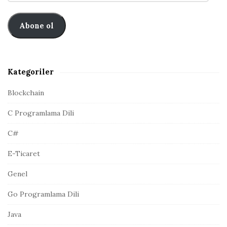
e
r
n
p
b
:
o
Abone ol
a
s
r
t
a
A
Kategoriler
d
r
Blockchain
e
C Programlama Dili
s
i
C#
E-Ticaret
Genel
Go Programlama Dili
Java