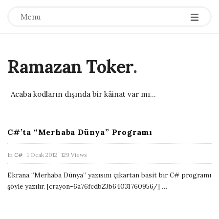
Menu
Ramazan Toker
.
Acaba kodların dışında bir kâinat var mı...
C#’ta “Merhaba Dünya” Programı
B
l
P
In
C#
1 Ocak 2012
129 Views
o
u
g
Ekrana “Merhaba Dünya” yazısını çıkartan basit bir C# programı
b
P
şöyle yazılır. [crayon-6a76fcdb23b64031760956/]
…
l
o
i
s