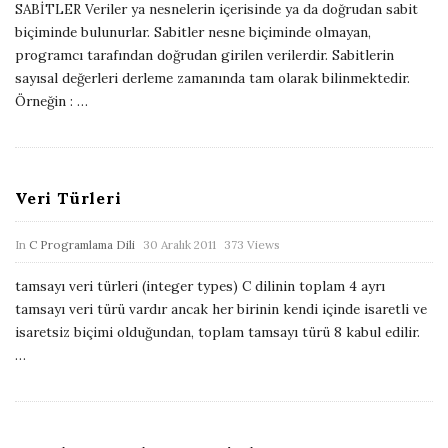
SABİTLER Veriler ya nesnelerin içerisinde ya da doğrudan sabit
b
biçiminde bulunurlar. Sabitler nesne biçiminde olmayan,
l
programcı tarafından doğrudan girilen verilerdir. Sabitlerin
i
sayısal değerleri derleme zamanında tam olarak bilinmektedir.
Örneğin :
…
s
h
D
a
Veri Türleri
t
e
P
In
C Programlama Dili
30 Aralık 2011
373 Views
u
tamsayı veri türleri (integer types) C dilinin toplam 4 ayrı
b
tamsayı veri türü vardır ancak her birinin kendi içinde isaretli ve
l
isaretsiz biçimi olduğundan, toplam tamsayı türü 8 kabul edilir.
i
…
s
h
D