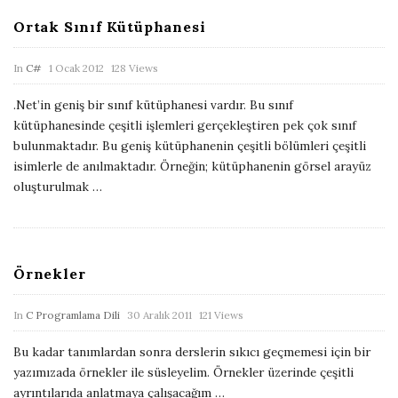
s
t
Ortak Sınıf Kütüphanesi
h
s
D
P
In
C#
1 Ocak 2012
128 Views
a
u
t
.Net’in geniş bir sınıf kütüphanesi vardır. Bu sınıf
b
e
kütüphanesinde çeşitli işlemleri gerçekleştiren pek çok sınıf
l
bulunmaktadır. Bu geniş kütüphanenin çeşitli bölümleri çeşitli
i
isimlerle de anılmaktadır. Örneğin; kütüphanenin görsel arayüz
oluşturulmak
…
s
h
D
a
Örnekler
t
e
P
In
C Programlama Dili
30 Aralık 2011
121 Views
u
Bu kadar tanımlardan sonra derslerin sıkıcı geçmemesi için bir
b
yazımızada örnekler ile süsleyelim. Örnekler üzerinde çeşitli
l
ayrıntılarıda anlatmaya çalışacağım
…