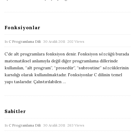
i
s
h
Fonksiyonlar
D
a
P
In
C Programlama Dili
30 Aralık 2011
202 Views
t
u
e
C’de alt programlara fonksiyon denir. Fonksiyon sözcüğü burada
b
matematiksel anlamıyla değil diğer programlama dillerinde
l
kullanılan, “alt program”, “prosedür”, “subroutine” sözcüklerinin
i
karsılığı olarak kullanılmaktadır. Fonksiyonlar C dilinin temel
yapı taslarıdır. Çalıstırılabilen
…
s
h
D
a
Sabitler
t
e
P
In
C Programlama Dili
30 Aralık 2011
263 Views
u