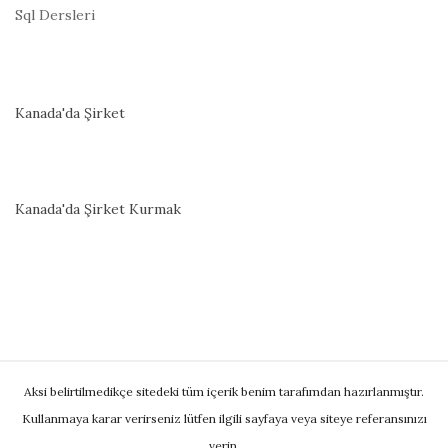
Sql Dersleri
Kanada'da Şirket
Kanada'da Şirket Kurmak
S
Aksi belirtilmedikçe sitedeki tüm içerik benim tarafımdan hazırlanmıştır.
i
Kullanmaya karar verirseniz lütfen ilgili sayfaya veya siteye referansınızı
t
verin.