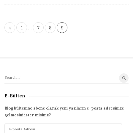
h
D
a
P
1
…
7
8
9
t
o
e
s
t
s
p
a
S
S
g
i
e
i
t
a
E-Bülten
n
r
e
a
c
S
Blog bültenine abone olarak yeni yazıların e-posta adresinize
t
h
gelmesini ister misiniz?
i
i
f
d
E
o
o
-