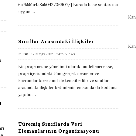
6a75551a4a8a5042706907/] Burada base sentax ına
s
uygun
…
h
Kan
D
a
t
Sınıflar Arasındaki İlişkiler
Kan
e
P
In
C#
17 Mayıs 2012
2425 Views
ş
u
Bir proje nesne yönelimli olarak modellenecekse,
b
proje içerisindeki tüm gerçek nesneler ve
l
kavramlar birer sınıf ile temsil edilir ve sınıflar
i
arasındaki ilişkiler betimlenir, en sonda da kodlama
yapılır.
…
s
ı
h
D
a
Türemiş Sınıflarda Veri
t
arı
Elemanlarının Organizasyonu
an
e