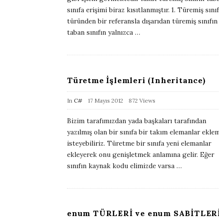
l
sınıfa erişimi biraz kısıtlanmıştır. 1. Türemiş sınıf
i
türünden bir referansla dışarıdan türemiş sınıfın
taban sınıfın yalnızca
…
s
h
D
a
Türetme İşlemleri (Inheritance)
t
e
P
In
C#
17 Mayıs 2012
872 Views
u
Bizim tarafımızdan yada başkaları tarafından
b
yazılmış olan bir sınıfa bir takım elemanlar ekle
l
isteyebiliriz. Türetme bir sınıfa yeni elemanlar
i
ekleyerek onu genişletmek anlamına gelir. Eğer
sınıfın kaynak kodu elimizde varsa
…
s
h
D
a
enum TÜRLERİ ve enum SABİTLER
t