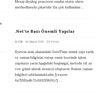
Mesaj diyalog penceresi sınıfın static show
s
methodlarıyla çıkartılır. En çok kullanılan
…
h
D
a
un
t
.Net'te Bazı Önemli Yapılar
e
P
In
C#
10 Mayıs 2012
59 Views
u
System isim alanındaki DateTime isimli yapı tarih
b
ve zaman bilgisini tutup onun üzerinde işlem
l
yapmaya yarar.Aşağıdaki başlangıç metodu yıl, ay
i
vew günü alarak nesneyi oluşturur. Bunun zaman
bilgileri sıfırlanmaktadır. [crayon-
s
6a75551a4b72c610219600/]
…
h
D
a
t
e