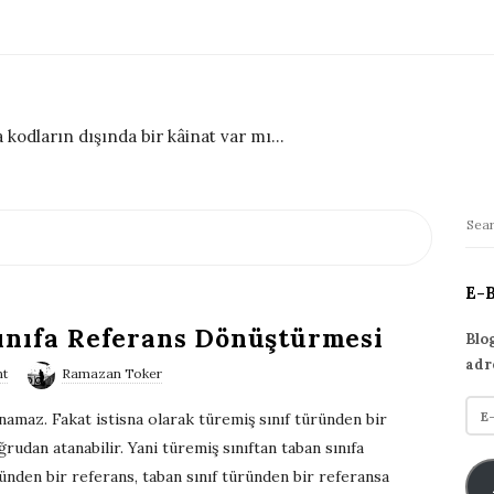
 kodların dışında bir kâinat var mı...
S
S
i
e
t
a
E-
r
e
ınıfa Referans Dönüştürmesi
c
S
Blo
h
adr
i
nt
Ramazan Toker
f
d
E
o
tanamaz. Fakat istisna olarak türemiş sınıf türünden bir
e
-
r
rudan atanabilir. Yani türemiş sınıftan taban sınıfa
p
b
:
nden bir referans, taban sınıf türünden bir referansa
o
a