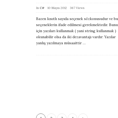
e
P
In
C#
10 Mayıs 2012
367 Views
u
Bazen kısıtlı sayıda seçenek sözkonusudur ve bu
b
seçeneklerin ifade edilmesi gerekmektedir. Bun
l
için yazıları kullanmak ( yani string kullanmak )
i
okunabilir olsa da iki dezavantajı vardır: Yazılar
yanlış yazılmaya müsaaittir
…
s
h
D
a
t
e
P