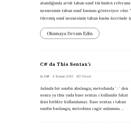
atandığında artık taban sınıf türünden referans 
s
nesnesinin taban sınıf kısmını gösteriyor olur. 
h
türemiş sınıf nesnesinin taban kısmı üzerinde 
D
a
Okumaya Devam Edin
t
e
C# da This Sentax’ı
P
In
C#
6 Kasım 2013
113 Views
u
Aslında bir sınıfın abslangıç metodunda ‘ : ’ den
b
sonra ya this yada base sentax ı kullanılır fakat
l
ikisi birlikte kullanılamaz. Base sentax ı taban
i
sınıfın baslangıç metodunu cagır anlamına
…
s
h