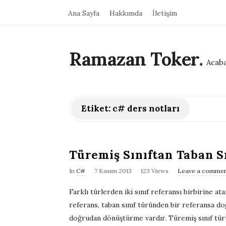
Ana Sayfa
Hakkımda
İletişim
Ramazan Toker
.
Acaba
Etiket:
c# ders notları
Türemiş Sınıftan Taban S
P
In
C#
7 Kasım 2013
123 Views
Leave a comme
u
Farklı türlerden iki sınıf referansı birbirine a
b
referans, taban sınıf türünden bir referansa doğ
l
doğrudan dönüştürme vardır. Türemiş sınıf türü
i