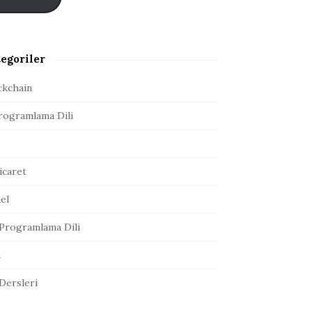
egoriler
ckchain
rogramlama Dili
icaret
el
Programlama Dili
a
 Dersleri