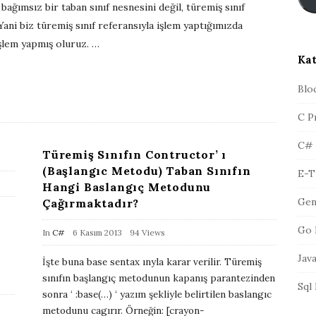
bağımsız bir taban sınıf nesnesini değil, türemiş sınıf
s
r
t
Yani biz türemiş sınıf referansıyla işlem yaptığımızda
a
işlem yapmış oluruz.
…
A
Kat
d
r
Blo
e
C P
s
i
C#
Türemiş Sınıfın Contructor’ ı
(Başlangıc Metodu) Taban Sınıfın
E-T
Hangi Baslangıç Metodunu
Gen
Çağırmaktadır?
Go 
P
In
C#
6 Kasım 2013
94 Views
u
Jav
İşte buna base sentax ınyla karar verilir. Türemiş
b
sınıfın başlangıç metodunun kapanış parantezinden
Sql
l
sonra ‘ :base(…) ‘ yazım şekliyle belirtilen baslangıc
i
metodunu cagırır. Örneğin: [crayon-