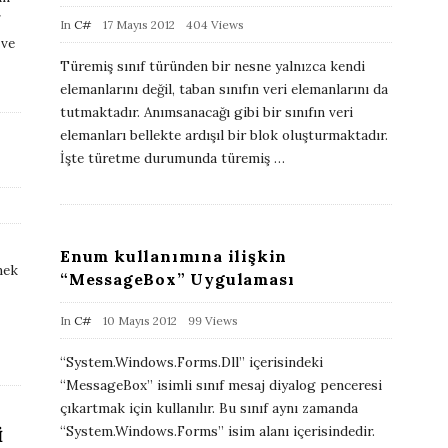
P
In
C#
17 Mayıs 2012
404 Views
 ve
u
Türemiş sınıf türünden bir nesne yalnızca kendi
b
elemanlarını değil, taban sınıfın veri elemanlarını da
l
tutmaktadır. Anımsanacağı gibi bir sınıfın veri
i
elemanları bellekte ardışıl bir blok oluşturmaktadır.
İşte türetme durumunda türemiş
…
s
h
D
a
Enum kullanımına ilişkin
t
mek
“MessageBox” Uygulaması
e
P
In
C#
10 Mayıs 2012
99 Views
u
“System.Windows.Forms.Dll” içerisindeki
b
“MessageBox” isimli sınıf mesaj diyalog penceresi
l
çıkartmak için kullanılır. Bu sınıf aynı zamanda
i
“System.Windows.Forms” isim alanı içerisindedir.
İ