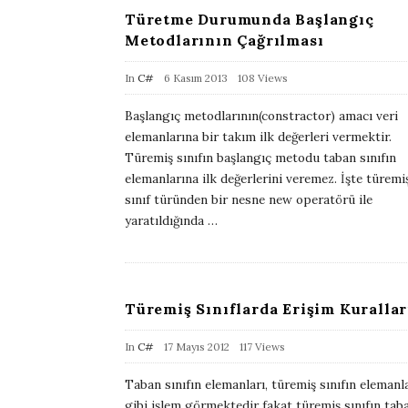
D
Türetme Durumunda Başlangıç
a
Metodlarının Çağrılması
t
e
P
In
C#
6 Kasım 2013
108 Views
u
Başlangıç metodlarının(constractor) amacı veri
b
elemanlarına bir takım ilk değerleri vermektir.
l
Türemiş sınıfın başlangıç metodu taban sınıfın
i
elemanlarına ilk değerlerini veremez. İşte türemi
sınıf türünden bir nesne new operatörü ile
s
yaratıldığında
…
h
D
a
t
Türemiş Sınıflarda Erişim Kurallar
e
P
In
C#
17 Mayıs 2012
117 Views
u
Taban sınıfın elemanları, türemiş sınıfın elemanl
b
gibi işlem görmektedir fakat türemiş sınıfın tab